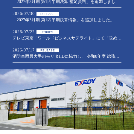
「2027年3月期 第1四半期決算 補足資料」を追加しました。
2026/07/30
RELEASE
「2027年3月期 第1四半期決算情報」を追加しました。
2026/07/22
TOPICS
テレビ東京「ワールドビジネスサテライト」にて「攻めのガバナンス」に向けた当社の取組が紹介されました
2026/07/17
RELEASE
消防車両最大手のモリタHDに協力し、 令和8年度 総務省消防庁の消火用ドローン研究開発に参画
2026/07/03
SPORTS
2026年度前期日本卓球リーグ福島大会で女子卓球部が2部優勝
2026/07/01
RELEASE
自己株式の取得状況に関するお知らせ
2026/06/19
RELEASE
執行役に対する業績連動型譲渡制限付株式報酬制度の導入に関するお知らせ
2026/06/19
RELEASE
「第76回定時株主総会」を開催いたしました。